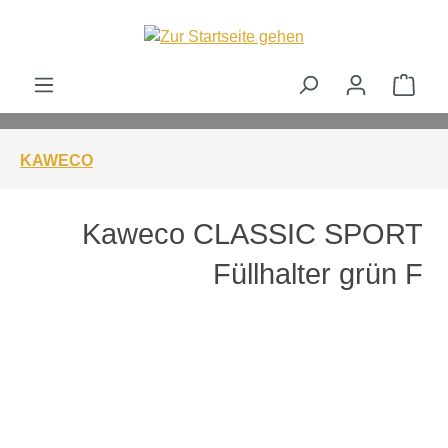
alt springen
Ware
KAWECO
Kaweco CLASSIC SPORT
Füllhalter grün F
Bildergalerie überspringen