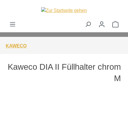
alt springen
Ware
KAWECO
Kaweco DIA II Füllhalter chrom
M
Bildergalerie überspringen