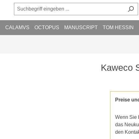
M
CALAMVS
OCTOPUS
MANUSCRIPT
TOM HESSIN
Kaweco S
Preise un
Wenn Sie b
das Neukun
den Konta