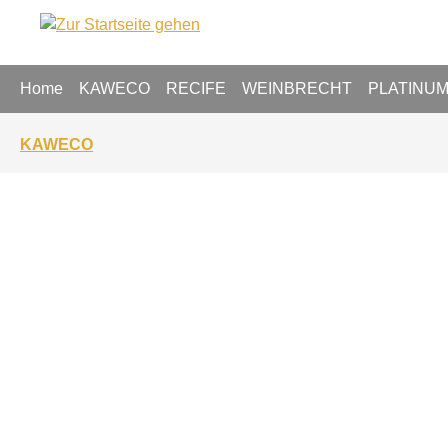
springen
Zur Hauptnavigation springen
Home
KAWECO
RECIFE
WEINBRECHT
PLATINU
KAWECO
Bildergalerie überspringen