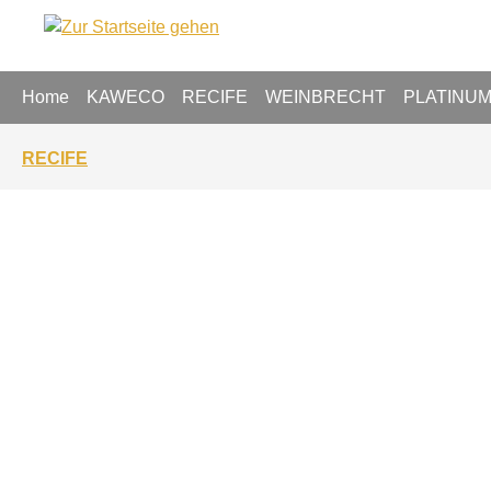
springen
Zur Hauptnavigation springen
Home
KAWECO
RECIFE
WEINBRECHT
PLATINU
RECIFE
Bildergalerie überspringen